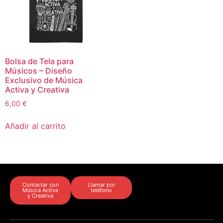
Bolsa de Tela para
Músicos – Diseño
Exclusivo de Música
Activa y Creativa
6,00
€
Añadir al carrito
Contactar con
Llamar por
Música Activa
teléfono
y Creativa