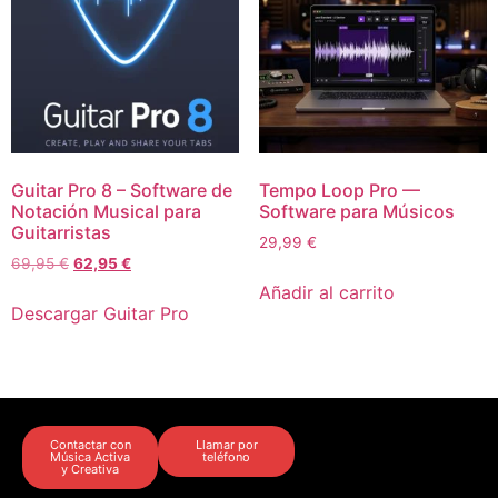
Guitar Pro 8 – Software de
Tempo Loop Pro —
Notación Musical para
Software para Músicos
Guitarristas
29,99
€
69,95
€
62,95
€
Añadir al carrito
Descargar Guitar Pro
Contactar con
Llamar por
Música Activa
teléfono
y Creativa