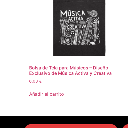
Bolsa de Tela para Músicos – Diseño
Exclusivo de Música Activa y Creativa
6,00
€
Añadir al carrito