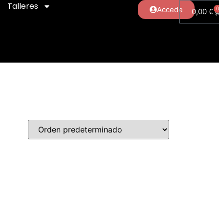
Talleres
Accede
0,00
€