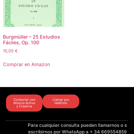
Burgmüller – 25 Estudios
Fáciles, Op. 100
15,00
€
Comprar en Amazon
Contactar con
Llamar por
Música Activa
teléfono
y Creativa
Para cualquier consulta pueden llamarnos o s
escribirnos por WhatsApp a + 34 669554859