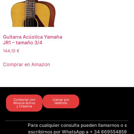
Guitarra Acústica Yamaha
JR1 – tamaño 3/4
144,10
€
Comprar en Amazon
Contactar con
Llamar por
Música Activa
teléfono
y Creativa
Para cualquier consulta pueden llamarnos o s
escribirnos por WhatsApp a + 34 669554859