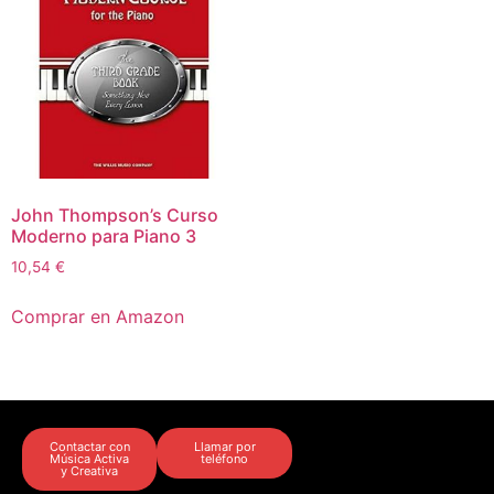
John Thompson’s Curso
Moderno para Piano 3
10,54
€
Comprar en Amazon
Contactar con
Llamar por
Música Activa
teléfono
y Creativa