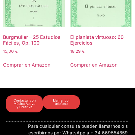
Burgmüller – 25 Estudios
El pianista virtuoso: 60
Fáciles, Op. 100
Ejercicios
15,00
€
18,29
€
Comprar en Amazon
Comprar en Amazon
Contactar con
Llamar por
Música Activa
teléfono
y Creativa
Para cualquier consulta pueden llamarnos o s
escribirnos por WhatsApp a + 34 669554859