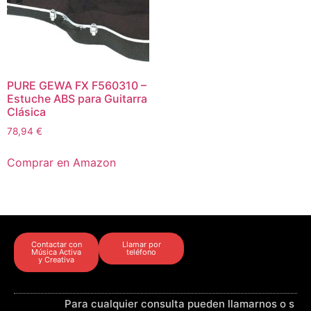
PURE GEWA FX F560310 –
Estuche ABS para Guitarra
Clásica
78,94
€
Comprar en Amazon
Contactar con
Llamar por
Música Activa
teléfono
y Creativa
Para cualquier consulta pueden llamarnos o s