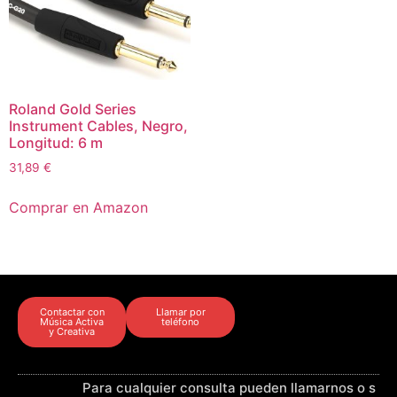
Roland Gold Series
Instrument Cables, Negro,
Longitud: 6 m
31,89
€
Comprar en Amazon
Contactar con
Llamar por
Música Activa
teléfono
y Creativa
Para cualquier consulta pueden llamarnos o s