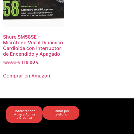
Shure SM58SE –
Micrófono Vocal Dinámico
Cardioide con Interruptor
de Encendido y Apagado
129,00
€
119,00
€
Comprar en Amazon
Contactar con
Llamar por
Música Activa
teléfono
y Creativa