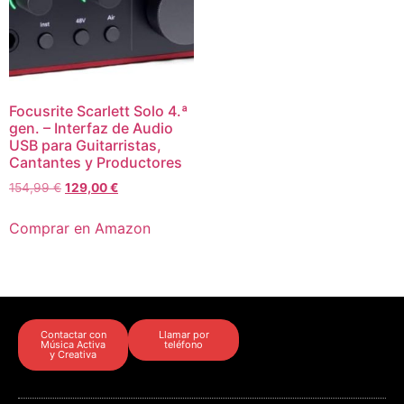
Focusrite Scarlett Solo 4.ª
gen. – Interfaz de Audio
USB para Guitarristas,
Cantantes y Productores
154,99
€
129,00
€
Comprar en Amazon
Contactar con
Llamar por
Música Activa
teléfono
y Creativa