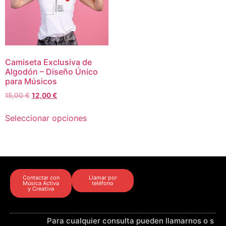
Camiseta Exclusiva de
Algodón – Diseño Único
para Músicos
15,00
€
12,00
€
Seleccionar opciones
Contactar con
Llamar por
Música Activa
teléfono
y Creativa
Para cualquier consulta pueden llamarnos o s