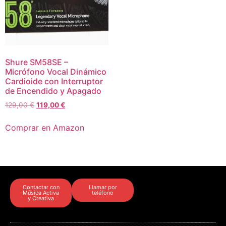
Shure SM58SE –
Micrófono Vocal Dinámico
Cardioide con Interruptor
de Encendido y Apagado
129,00
€
119,00
€
Comprar en Amazon
Contactar con
Llamar por
Música Activa
teléfono
y Creativa