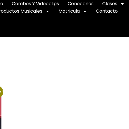
io
Combos Y Videoclips
Conocenos
Clases
roductos Musicales
Matricula
Contacto
a!