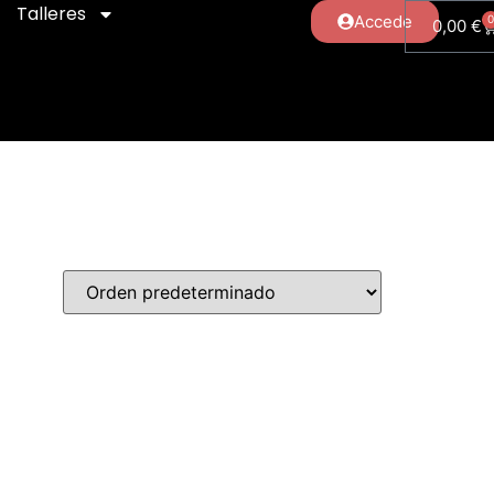
Talleres
Accede
0,00
€