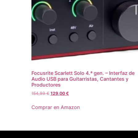
Focusrite Scarlett Solo 4.ª gen. – Interfaz de
Audio USB para Guitarristas, Cantantes y
Productores
154,99
€
129,00
€
Comprar en Amazon