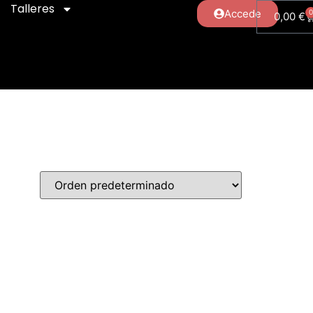
Talleres
Accede
0,00
€