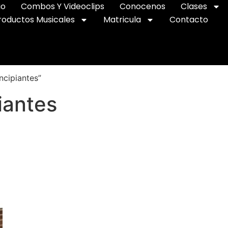
io
Combos Y Videoclips
Conocenos
Clases
roductos Musicales
Matricula
Contacto
ncipiantes”
piantes