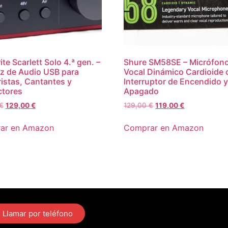
te Scarlett Solo 4.ª gen. –
Shure SM58SE – Micrófon
az de Audio USB para
Vocal Dinámico Cardioide 
ristas, Cantantes y
Interruptor de Encendido 
ctores
Apagado
€
129,00
€
129,00
€
119,00
€
ar en Amazon
Comprar en Amazon
Llamar por teléfono