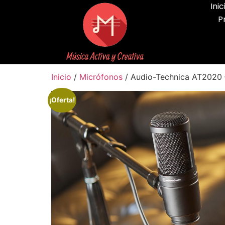
Inic
P
Inicio
/
Micrófonos
/ Audio-Technica AT2020 
¡Oferta!