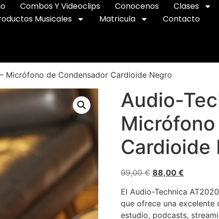
io
Combos Y Videoclips
Conocenos
Clases
roductos Musicales
Matricula
Contacto
– Micrófono de Condensador Cardioide Negro
Audio-Tec
Micrófono
Cardioide
99,00
€
88,00
€
El Audio-Technica AT2020
que ofrece una excelente 
estudio, podcasts, streami