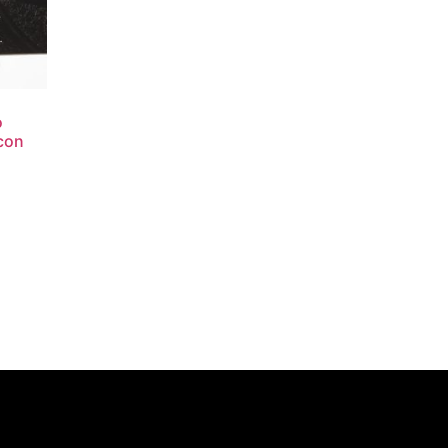
o
con
y