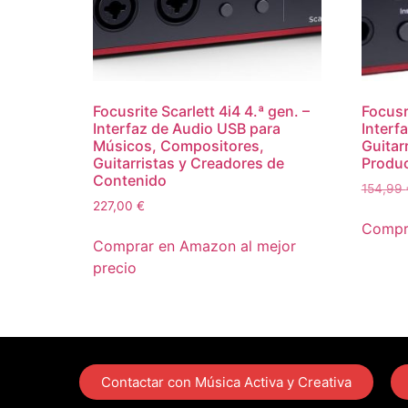
Focusrite Scarlett 4i4 4.ª gen. –
Focusri
Interfaz de Audio USB para
Interf
Músicos, Compositores,
Guitar
Guitarristas y Creadores de
Produ
Contenido
154,99
227,00
€
Compr
Comprar en Amazon al mejor
precio
Contactar con Música Activa y Creativa