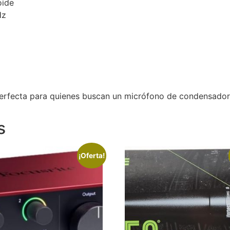
oide
Hz
erfecta para quienes buscan un micrófono de condensador d
s
¡Oferta!