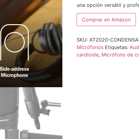
una opción versátil y profe
Comprar en Amazon
SKU:
AT2020-CONDENSA
Micrófonos
Etiquetas:
Aud
cardioide
,
Micrófono de c