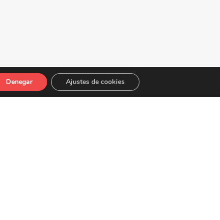
Denegar
Ajustes de cookies
nocimientos, este
https://www.musictheory.net/
 y avanzados desde casa.