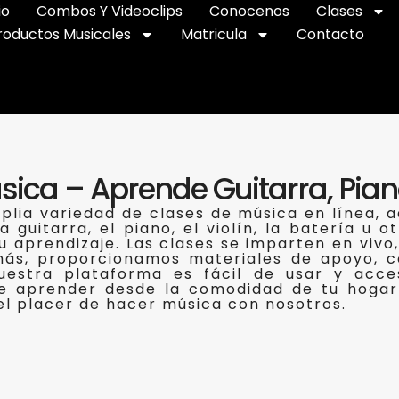
io
Combos Y Videoclips
Conocenos
Clases
roductos Musicales
Matricula
Contacto
sica – Aprende Guitarra, Pi
lia variedad de clases de música en línea, a
guitarra, el piano, el violín, la batería u 
u aprendizaje. Las clases se imparten en vivo
más, proporcionamos materiales de apoyo, co
estra plataforma es fácil de usar y accesi
te aprender desde la comodidad de tu hogar
l placer de hacer música con nosotros.