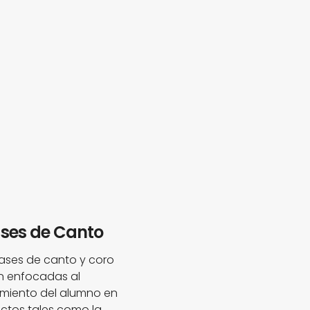
ses de Canto
lases de canto y coro
n enfocadas al
imiento del alumno en
ctos tales como la