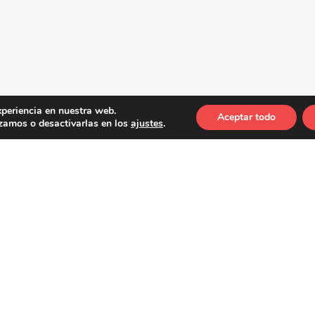
xperiencia en nuestra web.
Aceptar todo
zamos o desactivarlas en los
ajustes
.
 cualquier estudiante de música. Si quieres reforzar tus co
teoría musical, es ideal para practicar conceptos básicos