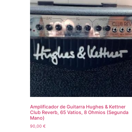
Amplificador de Guitarra Hughes & Kettner
Club Reverb, 65 Vatios, 8 Ohmios (Segunda
Mano)
90,00
€