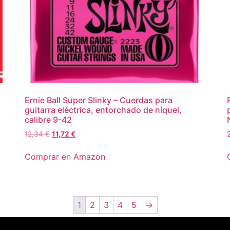
Ernie Ball Super Slinky – Cuerdas para
guitarra eléctrica, entorchado de níquel,
calibre 9-42
12,34
€
11,72
€
Comprar en Amazon
1
2
3
4
5
→