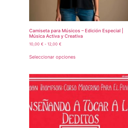
Camiseta para Músicos – Edición Especial |
Música Activa y Creativa
10,00
€
-
12,00
€
Seleccionar opciones