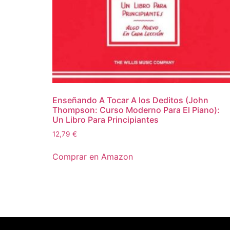
Enseñando A Tocar A los Deditos (John
Thompson: Curso Moderno Para El Piano):
Un Libro Para Principiantes
12,79
€
Comprar en Amazon