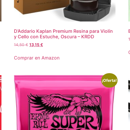
D’Addario Kaplan Premium Resina para Violín
y Cello con Estuche, Oscura – KRDD
14,50
€
13,15
€
Comprar en Amazon
¡Oferta!