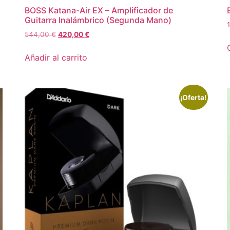
BOSS Katana-Air EX – Amplificador de
Guitarra Inalámbrico (Segunda Mano)
544,00
€
420,00
€
Añadir al carrito
¡Oferta!